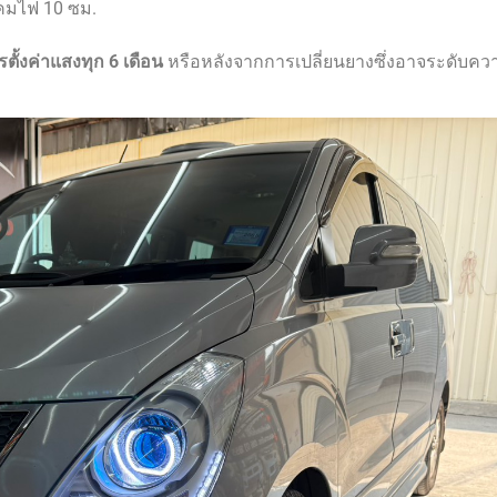
คมไฟ 10 ซม.
้งค่าแสงทุก 6 เดือน
หรือหลังจากการเปลี่ยนยางซึ่งอาจระดับคว