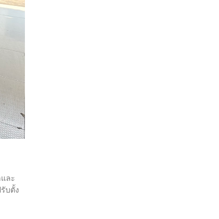
าและ
ับตั้ง