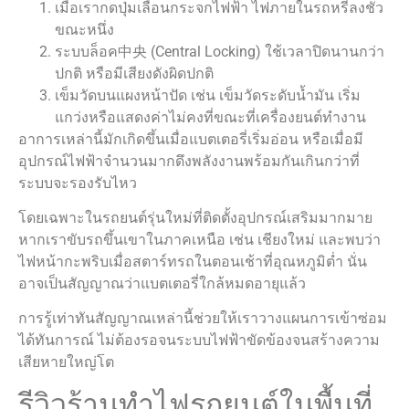
เมื่อเรากดปุ่มเลื่อนกระจกไฟฟ้า ไฟภายในรถหรี่ลงชั่ว
ขณะหนึ่ง
ระบบล็อค中央 (Central Locking) ใช้เวลาปิดนานกว่า
ปกติ หรือมีเสียงดังผิดปกติ
เข็มวัดบนแผงหน้าปัด เช่น เข็มวัดระดับน้ำมัน เริ่ม
แกว่งหรือแสดงค่าไม่คงที่ขณะที่เครื่องยนต์ทำงาน
อาการเหล่านี้มักเกิดขึ้นเมื่อแบตเตอรี่เริ่มอ่อน หรือเมื่อมี
อุปกรณ์ไฟฟ้าจำนวนมากดึงพลังงานพร้อมกันเกินกว่าที่
ระบบจะรองรับไหว
โดยเฉพาะในรถยนต์รุ่นใหม่ที่ติดตั้งอุปกรณ์เสริมมากมาย
หากเราขับรถขึ้นเขาในภาคเหนือ เช่น เชียงใหม่ และพบว่า
ไฟหน้ากะพริบเมื่อสตาร์ทรถในตอนเช้าที่อุณหภูมิต่ำ นั่น
อาจเป็นสัญญาณว่าแบตเตอรี่ใกล้หมดอายุแล้ว
การรู้เท่าทันสัญญาณเหล่านี้ช่วยให้เราวางแผนการเข้าซ่อม
ได้ทันการณ์ ไม่ต้องรอจนระบบไฟฟ้าขัดข้องจนสร้างความ
เสียหายใหญ่โต
รีวิวร้านทำไฟรถยนต์ในพื้นที่