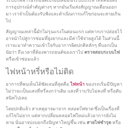
ระบบไฟฟ้าในรถยนต์เปรียบเสมือนระบบประสาทที่คอยสั่ง
การอุปกรณ์สำคัญต่างๆ หากมันเริ่มส่งสัญญาณเตือนออก
มา เราจำเป็นต้องรับฟังและดำเนินการแก้ไขก่อนจะสายเกิน
ไป
สัญญาณเหล่านี้มักไม่รุนแรงในตอนแรก แต่หากเราปล่อยไว้
อาจนำไปสู่การซ่อมที่ยุ่งยากและมีค่าใช้จ่ายสูงได้ ในส่วนนี้
เราจะมาทำความเข้าใจกับอาการผิดปกติหลักๆ ที่บอกเป็น
นัยว่า ถึงเวลาที่ต้องพารถยนต์ของเราไป
ตรวจสอบระบบไฟ
หรือเข้าซ่อมแล้ว
ไฟหน้าหรี่หรือไม่ติด
อาการที่พบเห็นได้ชัดเจนที่สุดคือ
ไฟหน้า
ของรถเริ่มมีปัญหา
ไม่ว่าจะเป็นแสงที่หรี่ลงกว่าเดิม แสงที่วาบวับไม่คงที่ หรือดับ
สนิทไปเลย
โดยปกติแล้ว สาเหตุอาจมาจาก
หลอดไฟขาด
ซึ่งเป็นเรื่องที่
แก้ไขไม่ยาก แต่หากเปลี่ยนหลอดไฟใหม่แล้วอาการยังไม่
หาย นั่นอาจบ่งบอกถึงปัญหาใหญ่ขึ้น เช่น
สายไฟชำรุด
หรือ