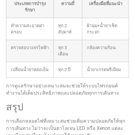
ประเภทการบำรุง
ความถี่
เครื่องมือที่แนะนำ
รักษา
ทำความสะอาดฝา
ทุก 2
ผ้านุ่ม+น้ำยาเช็ด
ครอบ
สัปดาห์
กระจก
ตรวจสอบวงจรไฟฟ้า
ทุก 3
กล้องความร้อน
เดือน
เปลี่ยนน้ำยาหล่อเย็น
ทุก 2 ปี
น้ำยาเกรดพรีเมียม
การดูแลรักษาอย่างเหมาะสมจะช่วยให้ระบบไฟรถยนต์
ทำงานได้เต็มประสิทธิภาพและปลอดภัยทุกการเดินทาง
สรุป
การเลือกหลอดไฟที่เหมาะสมช่วยเพิ่มความปลอดภัยให้ทุก
การเดินทาง ไม่ว่าจะเป็นฮาโลเจน LED หรือ Xenon แต่ละ